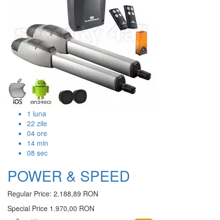
1
luna
22
zile
04
ore
14
min
07
sec
POWER & SPEED
Regular Price:
2.188,89 RON
Special Price
1.970,00 RON