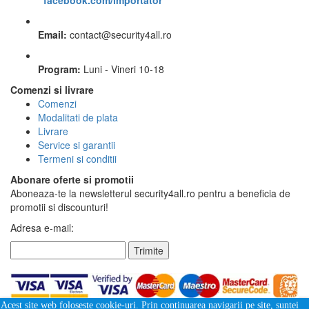
facebook.com/importator
Email:
contact
@
security4all.ro
Program:
Luni - Vineri 10-18
Comenzi si livrare
Comenzi
Modalitati de plata
Livrare
Service si garantii
Termeni si conditii
Abonare oferte si promotii
Aboneaza-te la newsletterul security4all.ro pentru a beneficia de
promotii si discounturi!
Adresa e-mail:
Trimite
Acest site web foloseste cookie-uri. Prin continuarea navigarii pe site, suntei