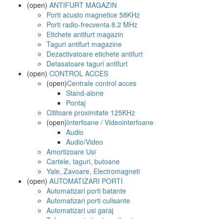
(open)
ANTIFURT MAGAZIN
Porti acusto magnetice 58KHz
Porti radio-frecventa 8.2 MHz
Etichete antifurt magazin
Taguri antifurt magazine
Dezactivatoare etichete antifurt
Detasatoare taguri antifurt
(open)
CONTROL ACCES
(open)
Centrale control acces
Stand-alone
Pontaj
Cititoare proximitate 125KHz
(open)
Interfoane / Videointerfoane
Audio
Audio/Video
Amortizoare Usi
Cartele, taguri, butoane
Yale, Zavoare, Electromagneti
(open)
AUTOMATIZARI PORTI
Automatizari porti batante
Automatizari porti culisante
Automatizari usi garaj