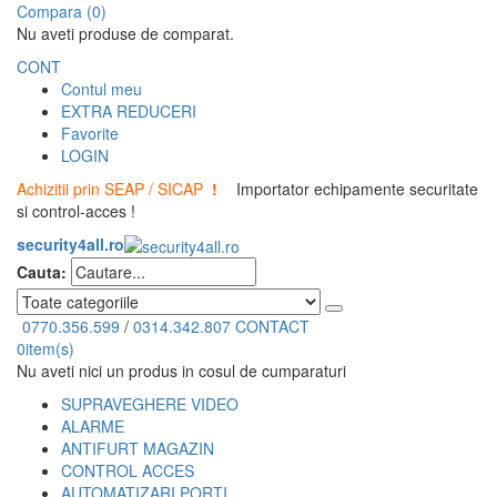
Compara (0)
Nu aveti produse de comparat.
CONT
Contul meu
EXTRA REDUCERI
Favorite
LOGIN
Achizitii prin SEAP / SICAP
!
Importator echipamente securitate
si control-acces !
security4all.ro
Cauta:
0770.356.599
/
0314.342.807
CONTACT
0
item(s)
Nu aveti nici un produs in cosul de cumparaturi
SUPRAVEGHERE VIDEO
ALARME
ANTIFURT MAGAZIN
CONTROL ACCES
AUTOMATIZARI PORTI