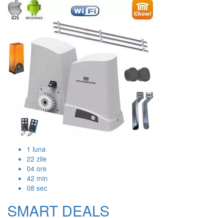
1
luna
22
zile
04
ore
42
min
07
sec
SMART DEALS