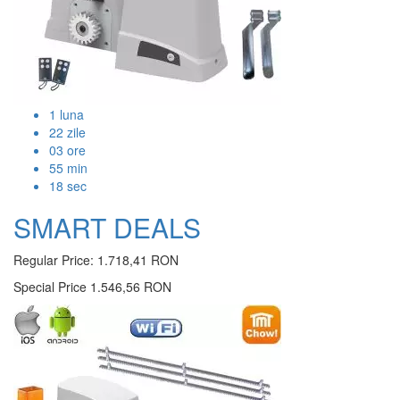
1
luna
22
zile
03
ore
55
min
17
sec
SMART DEALS
Regular Price:
1.718,41 RON
Special Price
1.546,56 RON