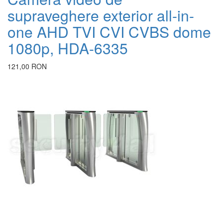
supraveghere exterior all-in-
d
one AHD TVI CVI CVBS dome
T
1080p, HDA-6335
6
121,00 RON
A