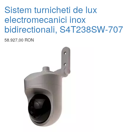
Sistem turnicheti de lux
g
electromecanici inox
bidirectionali, S4T238SW-707
1
58.927,00 RON
V