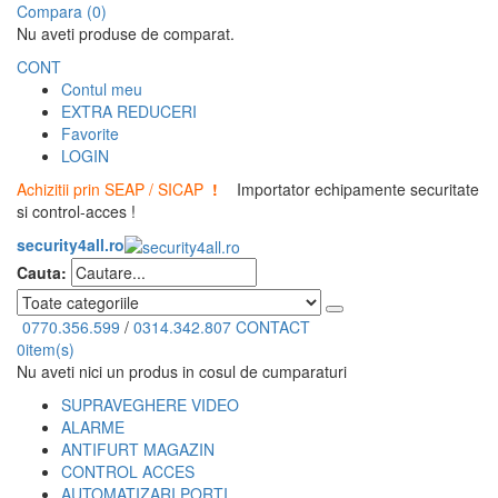
Compara (0)
Nu aveti produse de comparat.
CONT
Contul meu
EXTRA REDUCERI
Favorite
LOGIN
Achizitii prin SEAP / SICAP
!
Importator echipamente securitate
si control-acces !
security4all.ro
Cauta:
0770.356.599
/
0314.342.807
CONTACT
0
item(s)
Nu aveti nici un produs in cosul de cumparaturi
SUPRAVEGHERE VIDEO
ALARME
ANTIFURT MAGAZIN
CONTROL ACCES
AUTOMATIZARI PORTI