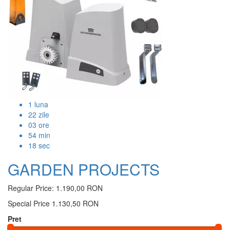
1
luna
22
zile
03
ore
54
min
17
sec
GARDEN PROJECTS
Regular Price:
1.190,00 RON
Special Price
1.130,50 RON
Pret