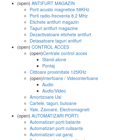
(open)
ANTIFURT MAGAZIN
Porti acusto magnetice 58KHz
Porti radio-frecventa 8.2 MHz
Etichete antifurt magazin
Taguri antifurt magazine
Dezactivatoare etichete antifurt
Detasatoare taguri antifurt
(open)
CONTROL ACCES
(open)
Centrale control acces
Stand-alone
Pontaj
Cititoare proximitate 125KHz
(open)
Interfoane / Videointerfoane
Audio
Audio/Video
Amortizoare Usi
Cartele, taguri, butoane
Yale, Zavoare, Electromagneti
(open)
AUTOMATIZARI PORTI
Automatizari porti batante
Automatizari porti culisante
Automatizari usi garaj