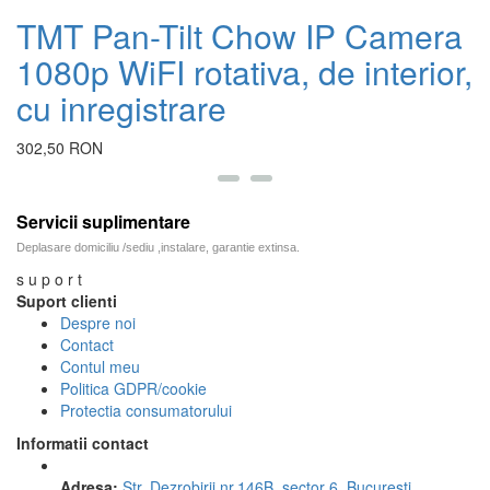
TMT Pan-Tilt Chow IP Camera
c
1080p WiFI rotativa, de interior,
a
cu inregistrare
302,50 RON
2
Servicii suplimentare
Deplasare domiciliu /sediu ,instalare, garantie extinsa.
s u p o r t
Suport clienti
Despre noi
Contact
Contul meu
Politica GDPR/cookie
Protectia consumatorului
Informatii contact
Adresa:
Str. Dezrobirii nr.146B, sector 6, Bucuresti