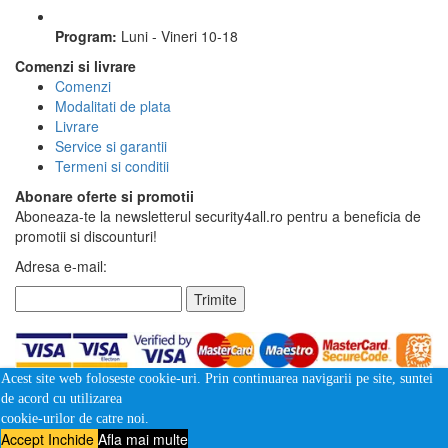
Program:
Luni - Vineri 10-18
Comenzi si livrare
Comenzi
Modalitati de plata
Livrare
Service si garantii
Termeni si conditii
Abonare oferte si promotii
Aboneaza-te la newsletterul security4all.ro pentru a beneficia de
promotii si discounturi!
Adresa e-mail:
Trimite
Acest site web foloseste cookie-uri. Prin continuarea navigarii pe site, suntei
de acord cu utilizarea
cookie-urilor de catre noi.
Accept
Inchide
Afla mai multe