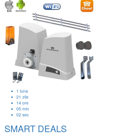
1
luna
21
zile
14
ore
05
min
01
sec
SMART DEALS