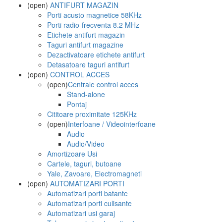
(open)
ANTIFURT MAGAZIN
Porti acusto magnetice 58KHz
Porti radio-frecventa 8.2 MHz
Etichete antifurt magazin
Taguri antifurt magazine
Dezactivatoare etichete antifurt
Detasatoare taguri antifurt
(open)
CONTROL ACCES
(open)
Centrale control acces
Stand-alone
Pontaj
Cititoare proximitate 125KHz
(open)
Interfoane / Videointerfoane
Audio
Audio/Video
Amortizoare Usi
Cartele, taguri, butoane
Yale, Zavoare, Electromagneti
(open)
AUTOMATIZARI PORTI
Automatizari porti batante
Automatizari porti culisante
Automatizari usi garaj