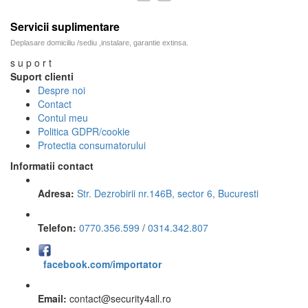
Servicii suplimentare
Deplasare domiciliu /sediu ,instalare, garantie extinsa.
s u p o r t
Suport clienti
Despre noi
Contact
Contul meu
Politica GDPR/cookie
Protectia consumatorului
Informatii contact
Adresa:
Str. Dezrobirii nr.146B, sector 6, Bucuresti
Telefon:
0770.356.599
/
0314.342.807
facebook.com/importator
Email:
contact
@
security4all.ro