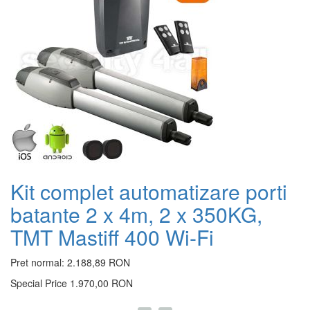
T
1
Kit complet automatizare porti
batante 2 x 4m, 2 x 350KG,
TMT Mastiff 400 Wi-Fi
Pret normal:
2.188,89 RON
Special Price
1.970,00 RON