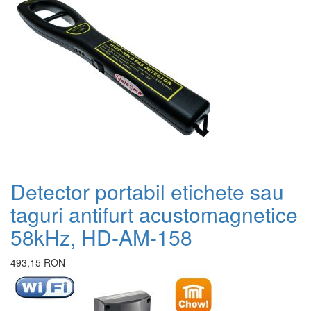
D
1
Detector portabil etichete sau
taguri antifurt acustomagnetice
58kHz, HD-AM-158
493,15 RON