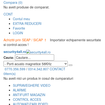
Compara (0)
Nu aveti produse de comparat.
CONT
Contul meu
EXTRA REDUCERI
Favorite
LOGIN
Achizitii prin SEAP / SICAP
!
Importator echipamente securitate
si control-acces !
security4all.ro
Cauta:
0770.356.599
/
0314.342.807
CONTACT
0
item(s)
Nu aveti nici un produs in cosul de cumparaturi
SUPRAVEGHERE VIDEO
ALARME
ANTIFURT MAGAZIN
CONTROL ACCES
AUTOMATIZARI PORTI