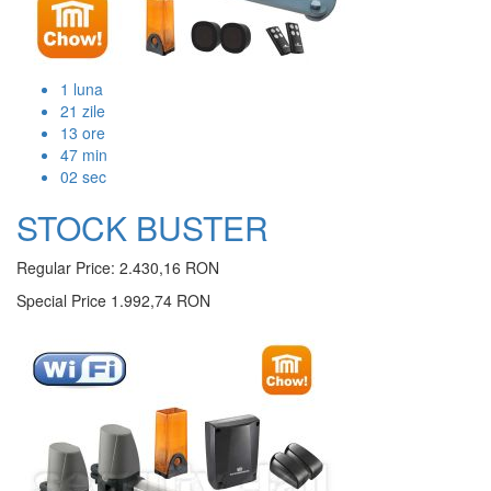
1
luna
21
zile
13
ore
47
min
01
sec
STOCK BUSTER
Regular Price:
2.430,16 RON
Special Price
1.992,74 RON