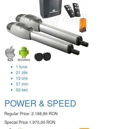
1
luna
21
zile
13
ore
37
min
01
sec
POWER & SPEED
Regular Price:
2.188,89 RON
Special Price
1.970,00 RON