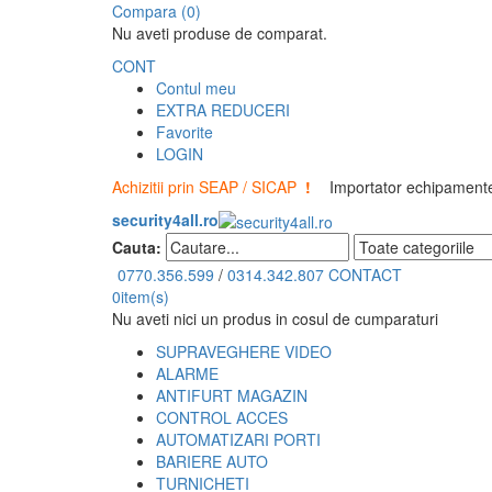
Compara (0)
Nu aveti produse de comparat.
CONT
Contul meu
EXTRA REDUCERI
Favorite
LOGIN
Achizitii prin SEAP / SICAP
!
Importator echipamente 
security4all.ro
Cauta:
0770.356.599
/
0314.342.807
CONTACT
0
item(s)
Nu aveti nici un produs in cosul de cumparaturi
SUPRAVEGHERE VIDEO
ALARME
ANTIFURT MAGAZIN
CONTROL ACCES
AUTOMATIZARI PORTI
BARIERE AUTO
TURNICHETI