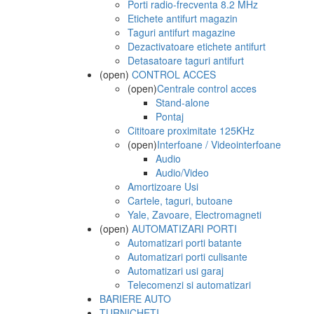
Porti radio-frecventa 8.2 MHz
Etichete antifurt magazin
Taguri antifurt magazine
Dezactivatoare etichete antifurt
Detasatoare taguri antifurt
(open)
CONTROL ACCES
(open)
Centrale control acces
Stand-alone
Pontaj
Cititoare proximitate 125KHz
(open)
Interfoane / Videointerfoane
Audio
Audio/Video
Amortizoare Usi
Cartele, taguri, butoane
Yale, Zavoare, Electromagneti
(open)
AUTOMATIZARI PORTI
Automatizari porti batante
Automatizari porti culisante
Automatizari usi garaj
Telecomenzi si automatizari
BARIERE AUTO
TURNICHETI