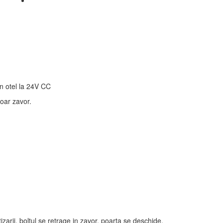
in otel la 24V CC
doar zavor.
zarii, boltul se retrage in zavor, poarta se deschide.