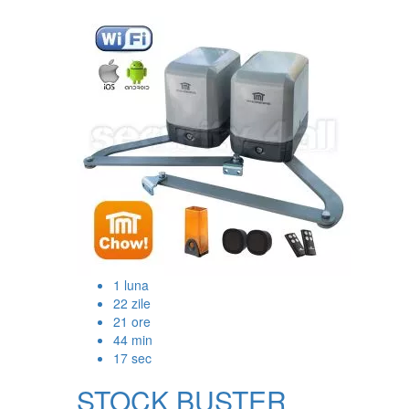
1
luna
22
zile
21
ore
44
min
16
sec
STOCK BUSTER