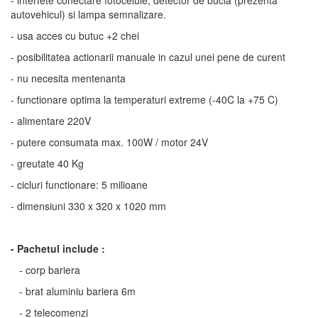
- interfete conectare fotocelule, detector de bucla (prezenta
autovehicul) si lampa semnalizare.
- usa acces cu butuc +2 chei
- posibilitatea actionarii manuale in cazul unei pene de curent
- nu necesita mentenanta
- functionare optima la temperaturi extreme (-40C la +75 C)
- alimentare 220V
- putere consumata max. 100W / motor 24V
- greutate 40 Kg
- cicluri functionare: 5 milioane
- dimensiuni 330 x 320 x 1020 mm
- Pachetul include :
- corp bariera
- brat aluminiu bariera 6m
- 2 telecomenzi