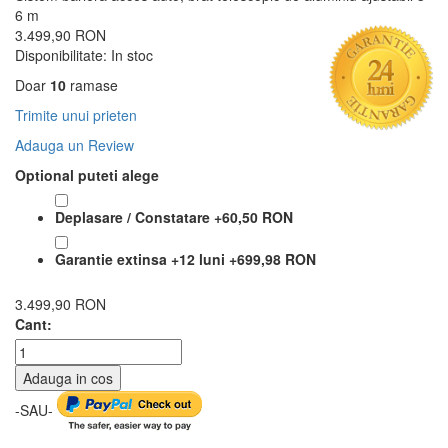
6 m
3.499,90 RON
Disponibilitate:
In stoc
Doar
10
ramase
Trimite unui prieten
Adauga un Review
Optional puteti alege
Deplasare / Constatare
+
60,50 RON
Garantie extinsa +12 luni
+
699,98 RON
3.499,90 RON
Cant:
Adauga in cos
-SAU-