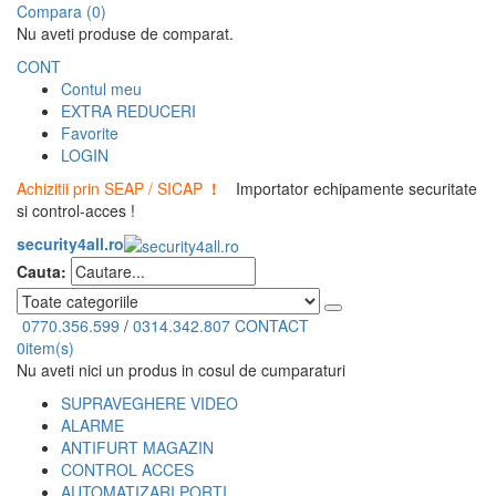
Compara (0)
Nu aveti produse de comparat.
CONT
Contul meu
EXTRA REDUCERI
Favorite
LOGIN
Achizitii prin SEAP / SICAP
!
Importator echipamente securitate
si control-acces !
security4all.ro
Cauta:
0770.356.599
/
0314.342.807
CONTACT
0
item(s)
Nu aveti nici un produs in cosul de cumparaturi
SUPRAVEGHERE VIDEO
ALARME
ANTIFURT MAGAZIN
CONTROL ACCES
AUTOMATIZARI PORTI