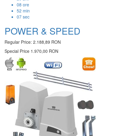
08
ore
52
min
06
sec
POWER & SPEED
Regular Price:
2.188,89 RON
Special Price
1.970,00 RON