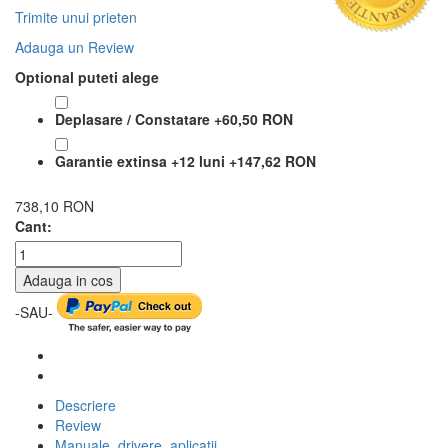
Trimite unui prieten
Adauga un Review
Optional puteti alege
Deplasare / Constatare
+
60,50 RON
Garantie extinsa +12 luni
+
147,62 RON
738,10 RON
Cant:
Adauga in cos
-SAU-
Descriere
Review
Manuale, drivere, aplicatii