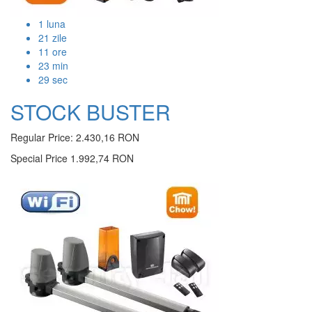
1
luna
21
zile
11
ore
23
min
28
sec
STOCK BUSTER
Regular Price:
2.430,16 RON
Special Price
1.992,74 RON