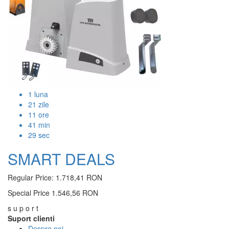
1
luna
21
zile
11
ore
41
min
28
sec
SMART DEALS
Regular Price:
1.718,41 RON
Special Price
1.546,56 RON
s u p o r t
Suport clienti
Despre noi