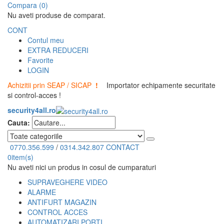
Compara (0)
Nu aveti produse de comparat.
CONT
Contul meu
EXTRA REDUCERI
Favorite
LOGIN
Achizitii prin SEAP / SICAP
!
Importator echipamente securitate
si control-acces !
security4all.ro
Cauta:
0770.356.599
/
0314.342.807
CONTACT
0
item(s)
Nu aveti nici un produs in cosul de cumparaturi
SUPRAVEGHERE VIDEO
ALARME
ANTIFURT MAGAZIN
CONTROL ACCES
AUTOMATIZARI PORTI