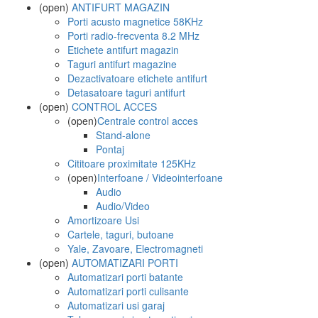
(open)
ANTIFURT MAGAZIN
Porti acusto magnetice 58KHz
Porti radio-frecventa 8.2 MHz
Etichete antifurt magazin
Taguri antifurt magazine
Dezactivatoare etichete antifurt
Detasatoare taguri antifurt
(open)
CONTROL ACCES
(open)
Centrale control acces
Stand-alone
Pontaj
Cititoare proximitate 125KHz
(open)
Interfoane / Videointerfoane
Audio
Audio/Video
Amortizoare Usi
Cartele, taguri, butoane
Yale, Zavoare, Electromagneti
(open)
AUTOMATIZARI PORTI
Automatizari porti batante
Automatizari porti culisante
Automatizari usi garaj