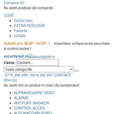
Compara (0)
Nu aveti produse de comparat.
CONT
Contul meu
EXTRA REDUCERI
Favorite
LOGIN
Achizitii prin SEAP / SICAP
!
Importator echipamente securitate
si control-acces !
security4all.ro
Cauta:
0770.356.599
/
0314.342.807
CONTACT
0
item(s)
Nu aveti nici un produs in cosul de cumparaturi
SUPRAVEGHERE VIDEO
ALARME
ANTIFURT MAGAZIN
CONTROL ACCES
AUTOMATIZARI PORTI