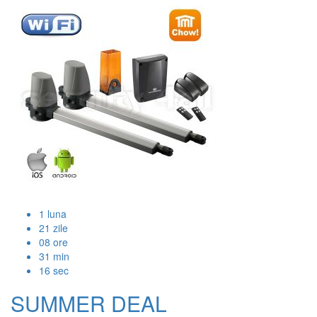
1
luna
21
zile
08
ore
31
min
15
sec
SUMMER DEAL