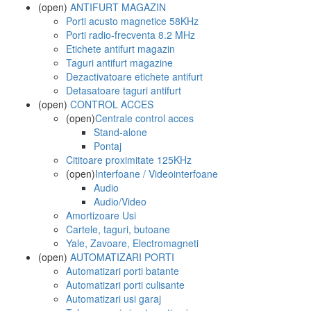
(open)
ANTIFURT MAGAZIN
Porti acusto magnetice 58KHz
Porti radio-frecventa 8.2 MHz
Etichete antifurt magazin
Taguri antifurt magazine
Dezactivatoare etichete antifurt
Detasatoare taguri antifurt
(open)
CONTROL ACCES
(open)
Centrale control acces
Stand-alone
Pontaj
Cititoare proximitate 125KHz
(open)
Interfoane / Videointerfoane
Audio
Audio/Video
Amortizoare Usi
Cartele, taguri, butoane
Yale, Zavoare, Electromagneti
(open)
AUTOMATIZARI PORTI
Automatizari porti batante
Automatizari porti culisante
Automatizari usi garaj