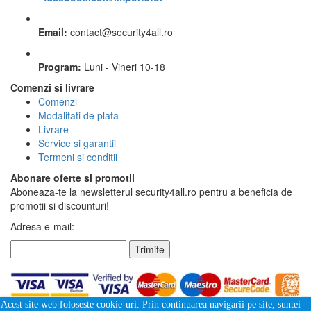
Email:
contact
@
security4all.ro
Program:
Luni - Vineri 10-18
Comenzi si livrare
Comenzi
Modalitati de plata
Livrare
Service si garantii
Termeni si conditii
Abonare oferte si promotii
Aboneaza-te la newsletterul security4all.ro pentru a beneficia de
promotii si discounturi!
Adresa e-mail:
Trimite
Acest site web foloseste cookie-uri. Prin continuarea navigarii pe site, suntei