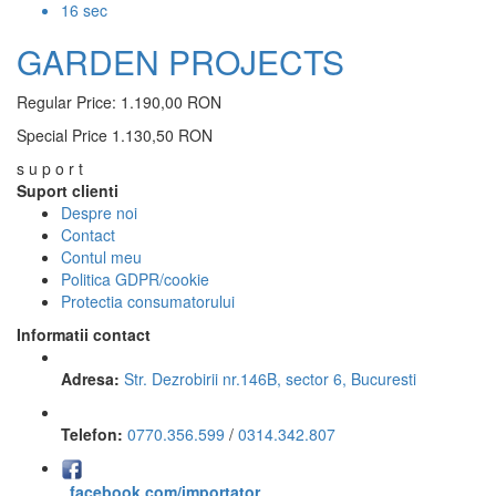
15
sec
GARDEN PROJECTS
Regular Price:
1.190,00 RON
Special Price
1.130,50 RON
s u p o r t
Suport clienti
Despre noi
Contact
Contul meu
Politica GDPR/cookie
Protectia consumatorului
Informatii contact
Adresa:
Str. Dezrobirii nr.146B, sector 6, Bucuresti
Telefon:
0770.356.599
/
0314.342.807
facebook.com/importator