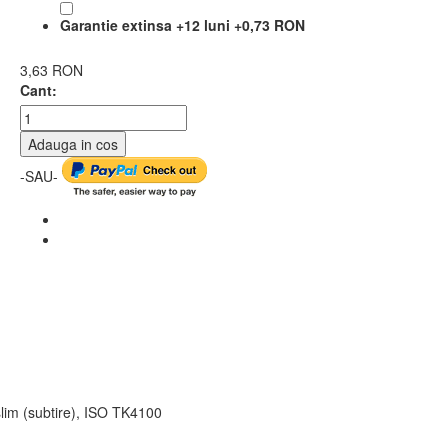
Garantie extinsa +12 luni
+
0,73 RON
3,63 RON
Cant:
Adauga in cos
-SAU-
lim (subtire), ISO TK4100