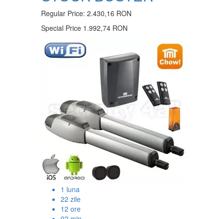
Regular Price:
2.430,16 RON
Special Price
1.992,74 RON
1
luna
22
zile
12
ore
02
min