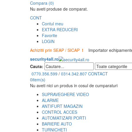
Compara (0)
Nu aveti produse de comparat.
CONT
Contul meu
EXTRA REDUCERI
Favorite
LOGIN
Achizitii prin SEAP / SICAP
!
Importator echipamente 
security4all.ro
Cauta:
0770.356.599
/
0314.342.807
CONTACT
0
item(s)
Nu aveti nici un produs in cosul de cumparaturi
SUPRAVEGHERE VIDEO
ALARME
ANTIFURT MAGAZIN
CONTROL ACCES
AUTOMATIZARI PORTI
BARIERE AUTO
TURNICHETI