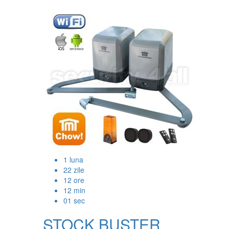
1
luna
22
zile
12
ore
12
min
00
sec
STOCK BUSTER