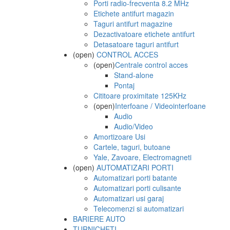
Porti radio-frecventa 8.2 MHz
Etichete antifurt magazin
Taguri antifurt magazine
Dezactivatoare etichete antifurt
Detasatoare taguri antifurt
(open)
CONTROL ACCES
(open)
Centrale control acces
Stand-alone
Pontaj
Cititoare proximitate 125KHz
(open)
Interfoane / Videointerfoane
Audio
Audio/Video
Amortizoare Usi
Cartele, taguri, butoane
Yale, Zavoare, Electromagneti
(open)
AUTOMATIZARI PORTI
Automatizari porti batante
Automatizari porti culisante
Automatizari usi garaj
Telecomenzi si automatizari
BARIERE AUTO
TURNICHETI