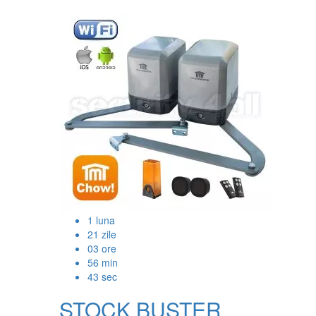
1
luna
21
zile
03
ore
56
min
42
sec
STOCK BUSTER