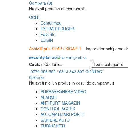
Compara (0)
Nu aveti produse de comparat.
CONT
Contul meu
EXTRA REDUCERI
Favorite
LOGIN
Achizitii prin SEAP / SICAP
!
Importator echipamente 
security4all.ro
Cauta:
0770.356.599
/
0314.342.807
CONTACT
0
item(s)
Nu aveti nici un produs in cosul de cumparaturi
SUPRAVEGHERE VIDEO
ALARME
ANTIFURT MAGAZIN
CONTROL ACCES
AUTOMATIZARI PORTI
BARIERE AUTO
TURNICHETI