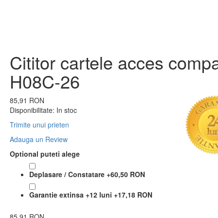
Cititor cartele acces compa
H08C-26
85,91 RON
Disponibilitate:
In stoc
Trimite unui prieten
Adauga un Review
Optional puteti alege
Deplasare / Constatare
+
60,50 RON
Garantie extinsa +12 luni
+
17,18 RON
85,91 RON