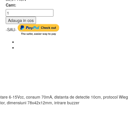
Cant:
Adauga in cos
-SAU-
entare 6-15Vcc, consum 70mA, distanta de detectie 10cm, protocol Wie
rior, dimensiuni 78x42x12mm, intrare buzzer