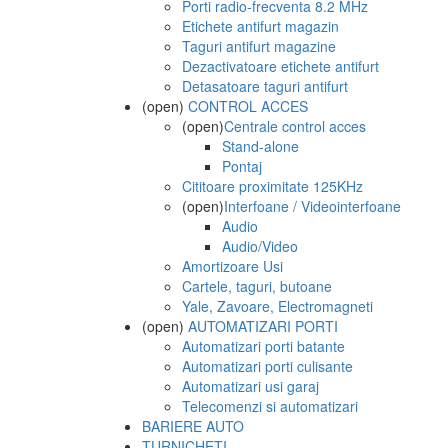
Porti radio-frecventa 8.2 MHz
Etichete antifurt magazin
Taguri antifurt magazine
Dezactivatoare etichete antifurt
Detasatoare taguri antifurt
(open)
CONTROL ACCES
(open)
Centrale control acces
Stand-alone
Pontaj
Cititoare proximitate 125KHz
(open)
Interfoane / Videointerfoane
Audio
Audio/Video
Amortizoare Usi
Cartele, taguri, butoane
Yale, Zavoare, Electromagneti
(open)
AUTOMATIZARI PORTI
Automatizari porti batante
Automatizari porti culisante
Automatizari usi garaj
Telecomenzi si automatizari
BARIERE AUTO
TURNICHETI