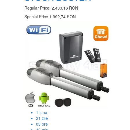
Regular Price:
2.430,16 RON
Special Price
1.992,74 RON
1
luna
21
zile
03
ore
46
min