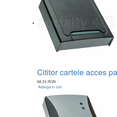
Cititor cartele acces p
88,33 RON
Adauga in cos