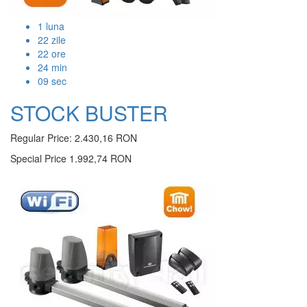
1
luna
22
zile
22
ore
24
min
09
sec
STOCK BUSTER
Regular Price:
2.430,16 RON
Special Price
1.992,74 RON