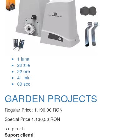
1
luna
22
zile
22
ore
41
min
09
sec
GARDEN PROJECTS
Regular Price:
1.190,00 RON
Special Price
1.130,50 RON
s u p o r t
Suport clienti