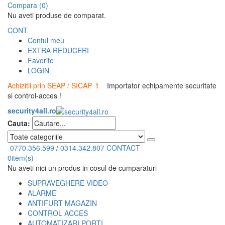
Compara (0)
Nu aveti produse de comparat.
CONT
Contul meu
EXTRA REDUCERI
Favorite
LOGIN
Achizitii prin SEAP / SICAP
!
Importator echipamente securitate
si control-acces !
security4all.ro
Cauta:
0770.356.599
/
0314.342.807
CONTACT
0
item(s)
Nu aveti nici un produs in cosul de cumparaturi
SUPRAVEGHERE VIDEO
ALARME
ANTIFURT MAGAZIN
CONTROL ACCES
AUTOMATIZARI PORTI