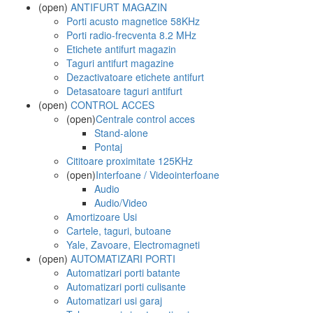
(open)
ANTIFURT MAGAZIN
Porti acusto magnetice 58KHz
Porti radio-frecventa 8.2 MHz
Etichete antifurt magazin
Taguri antifurt magazine
Dezactivatoare etichete antifurt
Detasatoare taguri antifurt
(open)
CONTROL ACCES
(open)
Centrale control acces
Stand-alone
Pontaj
Cititoare proximitate 125KHz
(open)
Interfoane / Videointerfoane
Audio
Audio/Video
Amortizoare Usi
Cartele, taguri, butoane
Yale, Zavoare, Electromagneti
(open)
AUTOMATIZARI PORTI
Automatizari porti batante
Automatizari porti culisante
Automatizari usi garaj