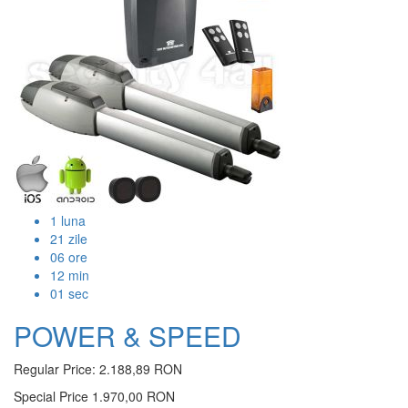
1
luna
21
zile
06
ore
12
min
00
sec
POWER & SPEED
Regular Price:
2.188,89 RON
Special Price
1.970,00 RON