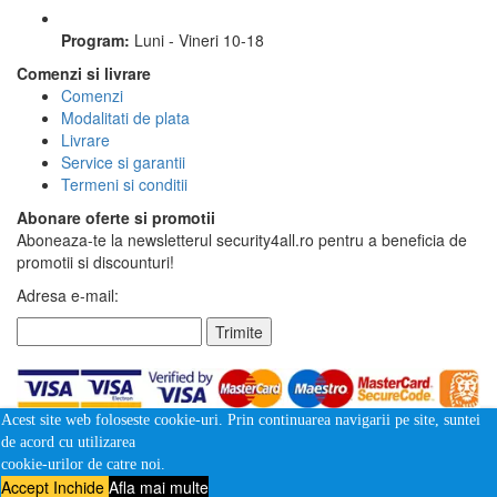
Program:
Luni - Vineri 10-18
Comenzi si livrare
Comenzi
Modalitati de plata
Livrare
Service si garantii
Termeni si conditii
Abonare oferte si promotii
Aboneaza-te la newsletterul security4all.ro pentru a beneficia de
promotii si discounturi!
Adresa e-mail:
Trimite
Acest site web foloseste cookie-uri. Prin continuarea navigarii pe site, suntei
de acord cu utilizarea
cookie-urilor de catre noi.
Accept
Inchide
Afla mai multe