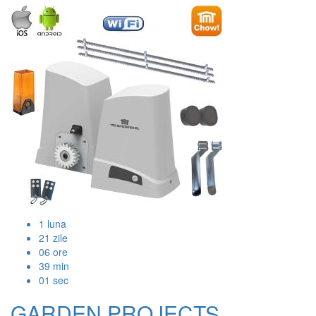
1
luna
21
zile
06
ore
39
min
00
sec
GARDEN PROJECTS