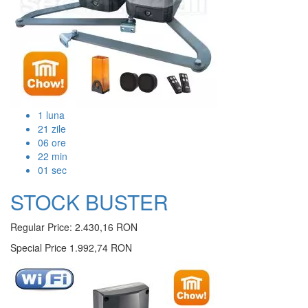
1
luna
21
zile
06
ore
22
min
00
sec
STOCK BUSTER
Regular Price:
2.430,16 RON
Special Price
1.992,74 RON