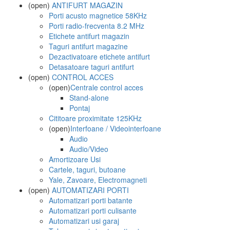
(open)
ANTIFURT MAGAZIN
Porti acusto magnetice 58KHz
Porti radio-frecventa 8.2 MHz
Etichete antifurt magazin
Taguri antifurt magazine
Dezactivatoare etichete antifurt
Detasatoare taguri antifurt
(open)
CONTROL ACCES
(open)
Centrale control acces
Stand-alone
Pontaj
Cititoare proximitate 125KHz
(open)
Interfoane / Videointerfoane
Audio
Audio/Video
Amortizoare Usi
Cartele, taguri, butoane
Yale, Zavoare, Electromagneti
(open)
AUTOMATIZARI PORTI
Automatizari porti batante
Automatizari porti culisante
Automatizari usi garaj