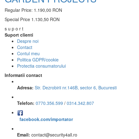
Regular Price:
1.190,00 RON
Special Price
1.130,50 RON
s u p o r t
Suport clienti
Despre noi
Contact
Contul meu
Politica GDPR/cookie
Protectia consumatorului
Informatii contact
Adresa:
Str. Dezrobirii nr.146B, sector 6, Bucuresti
Telefon:
0770.356.599
/
0314.342.807
facebook.com/importator
Email:
contact
@
security4all.ro