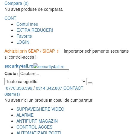
Compara (0)
Nu aveti produse de comparat.
CONT
Contul meu
EXTRA REDUCERI
Favorite
LOGIN
Achizitii prin SEAP / SICAP
!
Importator echipamente securitate
si control-acces !
security4all.ro
Cauta:
0770.356.599
/
0314.342.807
CONTACT
0
item(s)
Nu aveti nici un produs in cosul de cumparaturi
SUPRAVEGHERE VIDEO
ALARME
ANTIFURT MAGAZIN
CONTROL ACCES
AUTOMATIZARI PORTI