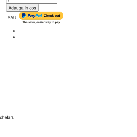
Adauga in cos
-SAU-
helari.