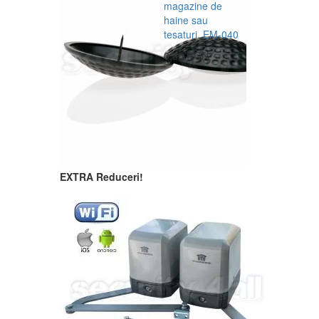
magazine de
haine sau
tesaturi, EM-040
0,80 RON
EXTRA Reduceri!