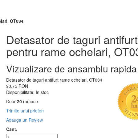
elari, OT034
Detasator de taguri antifurt
pentru rame ochelari, OT0
Vizualizare de ansamblu rapida
Detasator de taguri antifurt rame ochelari, OT034
90,75 RON
Disponibilitate:
In stoc
Doar
20
ramase
Trimite unui prieten
Adauga un Review
Cant: