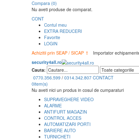
Compara (0)
Nu aveti produse de comparat.
CONT
Contul meu
EXTRA REDUCERI
Favorite
LOGIN
Achizitii prin SEAP / SICAP
!
Importator echipamente 
security4all.ro
Cauta:
0770.356.599
/
0314.342.807
CONTACT
0
item(s)
Nu aveti nici un produs in cosul de cumparaturi
SUPRAVEGHERE VIDEO
ALARME
ANTIFURT MAGAZIN
CONTROL ACCES
AUTOMATIZARI PORTI
BARIERE AUTO
TURNICHETI