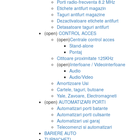
Porti radio-frecventa 8.2 MHz
Etichete antifurt magazin
Taguri antifurt magazine
Dezactivatoare etichete antifurt
Detasatoare taguri antifurt
(open)
CONTROL ACCES
(open)
Centrale control acces
Stand-alone
Pontaj
Cititoare proximitate 125KHz
(open)
Interfoane / Videointerfoane
Audio
Audio/Video
Amortizoare Usi
Cartele, taguri, butoane
Yale, Zavoare, Electromagneti
(open)
AUTOMATIZARI PORTI
Automatizari porti batante
Automatizari porti culisante
Automatizari usi garaj
Telecomenzi si automatizari
BARIERE AUTO
TURNICHETI