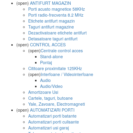
(open)
ANTIFURT MAGAZIN
Porti acusto magnetice 58KHz
Porti radio-frecventa 8.2 MHz
Etichete antifurt magazin
Taguri antifurt magazine
Dezactivatoare etichete antifurt
Detasatoare taguri antifurt
(open)
CONTROL ACCES
(open)
Centrale control acces
Stand-alone
Pontaj
Cititoare proximitate 125KHz
(open)
Interfoane / Videointerfoane
Audio
Audio/Video
Amortizoare Usi
Cartele, taguri, butoane
Yale, Zavoare, Electromagneti
(open)
AUTOMATIZARI PORTI
Automatizari porti batante
Automatizari porti culisante
Automatizari usi garaj