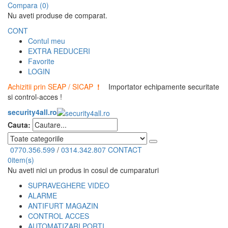
Compara (0)
Nu aveti produse de comparat.
CONT
Contul meu
EXTRA REDUCERI
Favorite
LOGIN
Achizitii prin SEAP / SICAP
!
Importator echipamente securitate
si control-acces !
security4all.ro
Cauta:
0770.356.599
/
0314.342.807
CONTACT
0
item(s)
Nu aveti nici un produs in cosul de cumparaturi
SUPRAVEGHERE VIDEO
ALARME
ANTIFURT MAGAZIN
CONTROL ACCES
AUTOMATIZARI PORTI