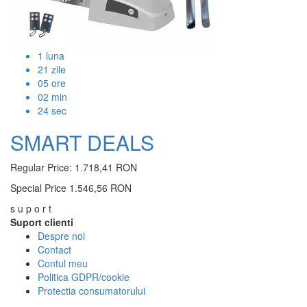
1
luna
21
zile
05
ore
02
min
23
sec
SMART DEALS
Regular Price:
1.718,41 RON
Special Price
1.546,56 RON
s u p o r t
Suport clienti
Despre noi
Contact
Contul meu
Politica GDPR/cookie
Protectia consumatorului