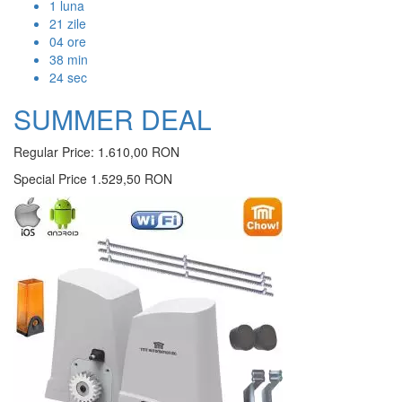
1
luna
21
zile
04
ore
38
min
23
sec
SUMMER DEAL
Regular Price:
1.610,00 RON
Special Price
1.529,50 RON