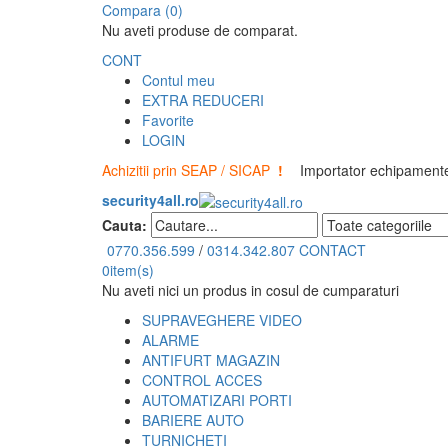
Compara (0)
Nu aveti produse de comparat.
CONT
Contul meu
EXTRA REDUCERI
Favorite
LOGIN
Achizitii prin SEAP / SICAP
!
Importator echipamente 
security4all.ro
Cauta:
0770.356.599
/
0314.342.807
CONTACT
0
item(s)
Nu aveti nici un produs in cosul de cumparaturi
SUPRAVEGHERE VIDEO
ALARME
ANTIFURT MAGAZIN
CONTROL ACCES
AUTOMATIZARI PORTI
BARIERE AUTO
TURNICHETI