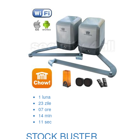
1
luna
23
zile
07
ore
14
min
10
sec
STOCK BUSTER