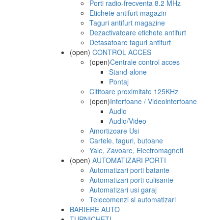
Porti radio-frecventa 8.2 MHz
Etichete antifurt magazin
Taguri antifurt magazine
Dezactivatoare etichete antifurt
Detasatoare taguri antifurt
(open)
CONTROL ACCES
(open)
Centrale control acces
Stand-alone
Pontaj
Cititoare proximitate 125KHz
(open)
Interfoane / Videointerfoane
Audio
Audio/Video
Amortizoare Usi
Cartele, taguri, butoane
Yale, Zavoare, Electromagneti
(open)
AUTOMATIZARI PORTI
Automatizari porti batante
Automatizari porti culisante
Automatizari usi garaj
Telecomenzi si automatizari
BARIERE AUTO
TURNICHETI