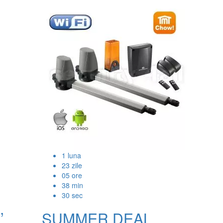
1
luna
23
zile
05
ore
38
min
29
sec
,
SUMMER DEAL