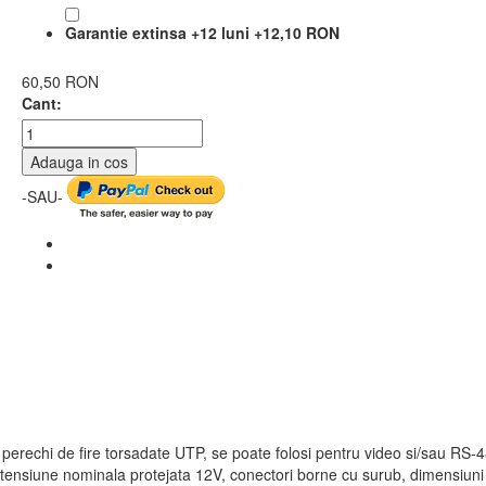
Garantie extinsa +12 luni
+
12,10 RON
60,50 RON
Cant:
Adauga in cos
-SAU-
2 perechi de fire torsadate UTP, se poate folosi pentru video si/sau RS-
tensiune nominala protejata 12V, conectori borne cu surub, dimensiuni