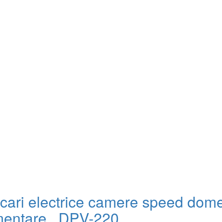
rcari electrice camere speed dom
mentare., DPV-220