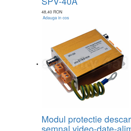
SPV-40A
48,40 RON
Adauga in cos
Modul protectie desca
semnal video-date-ali