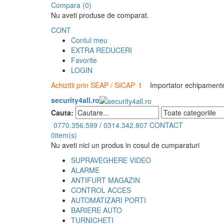
Compara (0)
Nu aveti produse de comparat.
CONT
Contul meu
EXTRA REDUCERI
Favorite
LOGIN
Achizitii prin SEAP / SICAP
!
Importator echipamente 
security4all.ro
Cauta:
0770.356.599
/
0314.342.807
CONTACT
0
item(s)
Nu aveti nici un produs in cosul de cumparaturi
SUPRAVEGHERE VIDEO
ALARME
ANTIFURT MAGAZIN
CONTROL ACCES
AUTOMATIZARI PORTI
BARIERE AUTO
TURNICHETI