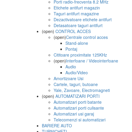
Porti radio-frecventa 8.2 MHz
Etichete antifurt magazin
Taguri antifurt magazine
Dezactivatoare etichete antifurt
Detasatoare taguri antifurt
(open)
CONTROL ACCES
(open)
Centrale control acces
Stand-alone
Pontaj
Cititoare proximitate 125KHz
(open)
Interfoane / Videointerfoane
Audio
Audio/Video
Amortizoare Usi
Cartele, taguri, butoane
Yale, Zavoare, Electromagneti
(open)
AUTOMATIZARI PORTI
Automatizari porti batante
Automatizari porti culisante
Automatizari usi garaj
Telecomenzi si automatizari
BARIERE AUTO
TURNICHETI