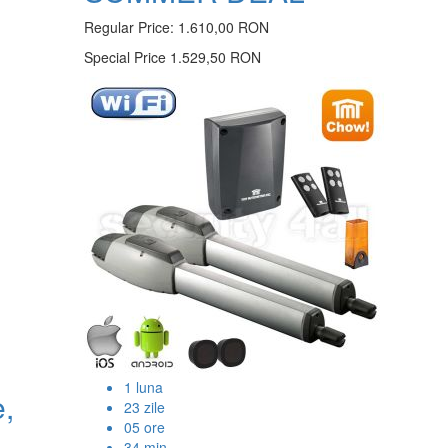
Regular Price:
1.610,00 RON
Special Price
1.529,50 RON
1
luna
e,
23
zile
05
ore
34
min