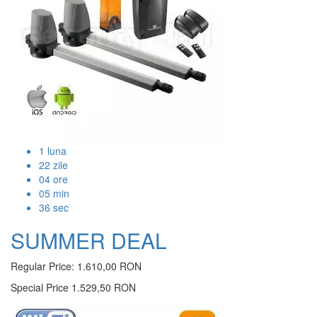
1
luna
22
zile
04
ore
05
min
36
sec
SUMMER DEAL
Regular Price:
1.610,00 RON
Special Price
1.529,50 RON