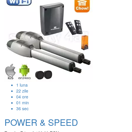
1
luna
22
zile
04
ore
01
min
36
sec
POWER & SPEED