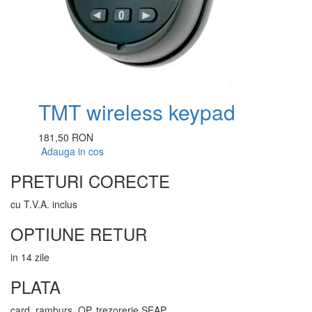
TMT wireless keypad
181,50 RON
Adauga in cos
PRETURI CORECTE
cu T.V.A. inclus
OPTIUNE RETUR
in 14 zile
PLATA
card, ramburs, OP, trezorerie SEAP