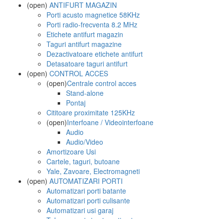
(open)
ANTIFURT MAGAZIN
Porti acusto magnetice 58KHz
Porti radio-frecventa 8.2 MHz
Etichete antifurt magazin
Taguri antifurt magazine
Dezactivatoare etichete antifurt
Detasatoare taguri antifurt
(open)
CONTROL ACCES
(open)
Centrale control acces
Stand-alone
Pontaj
Cititoare proximitate 125KHz
(open)
Interfoane / Videointerfoane
Audio
Audio/Video
Amortizoare Usi
Cartele, taguri, butoane
Yale, Zavoare, Electromagneti
(open)
AUTOMATIZARI PORTI
Automatizari porti batante
Automatizari porti culisante
Automatizari usi garaj