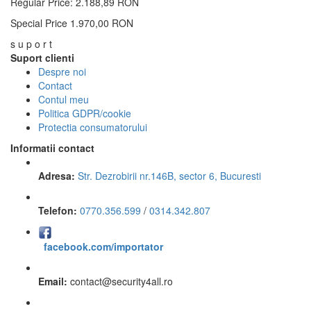
Regular Price:
2.188,89 RON
Special Price
1.970,00 RON
s u p o r t
Suport clienti
Despre noi
Contact
Contul meu
Politica GDPR/cookie
Protectia consumatorului
Informatii contact
Adresa:
Str. Dezrobirii nr.146B, sector 6, Bucuresti
Telefon:
0770.356.599
/
0314.342.807
facebook.com/importator
Email:
contact
@
security4all.ro