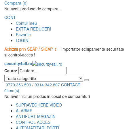
Compara (0)
Nu aveti produse de comparat.
CONT
Contul meu
EXTRA REDUCERI
Favorite
LOGIN
Achizitii prin SEAP / SICAP
!
Importator echipamente securitate
si control-acces !
security4all.ro
Cauta:
0770.356.599
/
0314.342.807
CONTACT
0
item(s)
Nu aveti nici un produs in cosul de cumparaturi
SUPRAVEGHERE VIDEO
ALARME
ANTIFURT MAGAZIN
CONTROL ACCES
AUTOMATIZARI PORTI