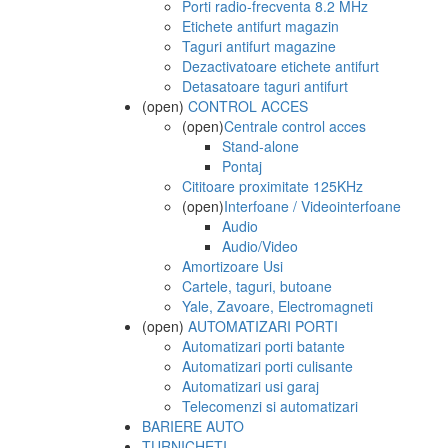
Porti radio-frecventa 8.2 MHz
Etichete antifurt magazin
Taguri antifurt magazine
Dezactivatoare etichete antifurt
Detasatoare taguri antifurt
(open)
CONTROL ACCES
(open)
Centrale control acces
Stand-alone
Pontaj
Cititoare proximitate 125KHz
(open)
Interfoane / Videointerfoane
Audio
Audio/Video
Amortizoare Usi
Cartele, taguri, butoane
Yale, Zavoare, Electromagneti
(open)
AUTOMATIZARI PORTI
Automatizari porti batante
Automatizari porti culisante
Automatizari usi garaj
Telecomenzi si automatizari
BARIERE AUTO
TURNICHETI