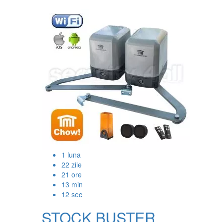
1
luna
22
zile
21
ore
13
min
11
sec
STOCK BUSTER