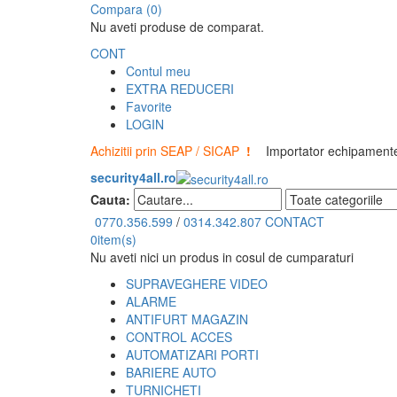
Compara (0)
Nu aveti produse de comparat.
CONT
Contul meu
EXTRA REDUCERI
Favorite
LOGIN
Achizitii prin SEAP / SICAP
!
Importator echipamente 
security4all.ro
Cauta:
0770.356.599
/
0314.342.807
CONTACT
0
item(s)
Nu aveti nici un produs in cosul de cumparaturi
SUPRAVEGHERE VIDEO
ALARME
ANTIFURT MAGAZIN
CONTROL ACCES
AUTOMATIZARI PORTI
BARIERE AUTO
TURNICHETI