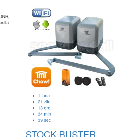
-DNR,
esita
1
luna
21
zile
13
ore
34
min
38
sec
STOCK BUSTER