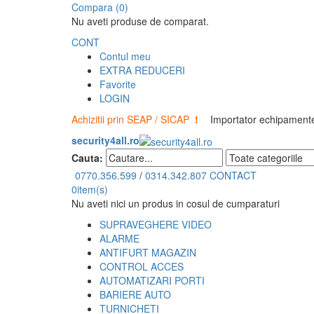
Compara (0)
Nu aveti produse de comparat.
CONT
Contul meu
EXTRA REDUCERI
Favorite
LOGIN
Achizitii prin SEAP / SICAP
!
Importator echipamente 
security4all.ro
Cauta:
0770.356.599
/
0314.342.807
CONTACT
0
item(s)
Nu aveti nici un produs in cosul de cumparaturi
SUPRAVEGHERE VIDEO
ALARME
ANTIFURT MAGAZIN
CONTROL ACCES
AUTOMATIZARI PORTI
BARIERE AUTO
TURNICHETI