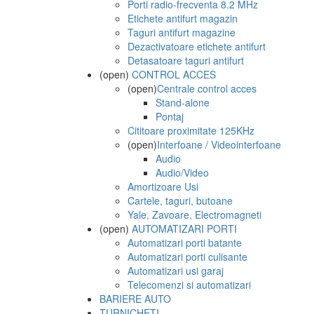
Porti radio-frecventa 8.2 MHz
Etichete antifurt magazin
Taguri antifurt magazine
Dezactivatoare etichete antifurt
Detasatoare taguri antifurt
(open)
CONTROL ACCES
(open)
Centrale control acces
Stand-alone
Pontaj
Cititoare proximitate 125KHz
(open)
Interfoane / Videointerfoane
Audio
Audio/Video
Amortizoare Usi
Cartele, taguri, butoane
Yale, Zavoare, Electromagneti
(open)
AUTOMATIZARI PORTI
Automatizari porti batante
Automatizari porti culisante
Automatizari usi garaj
Telecomenzi si automatizari
BARIERE AUTO
TURNICHETI