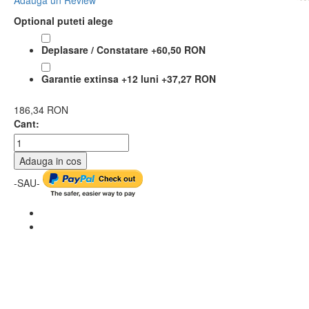
Adauga un Review
Optional puteti alege
Deplasare / Constatare
+
60,50 RON
Garantie extinsa +12 luni
+
37,27 RON
186,34 RON
Cant:
Adauga in cos
-SAU-