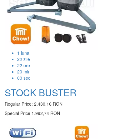
1
luna
22
zile
22
ore
20
min
00
sec
STOCK BUSTER
Regular Price:
2.430,16 RON
Special Price
1.992,74 RON