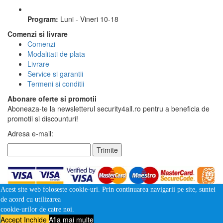
Program:
Luni - Vineri 10-18
Comenzi si livrare
Comenzi
Modalitati de plata
Livrare
Service si garantii
Termeni si conditii
Abonare oferte si promotii
Aboneaza-te la newsletterul security4all.ro pentru a beneficia de
promotii si discounturi!
Adresa e-mail:
Trimite
Acest site web foloseste cookie-uri. Prin continuarea navigarii pe site, suntei
de acord cu utilizarea
cookie-urilor de catre noi.
Accept
Inchide
Afla mai multe