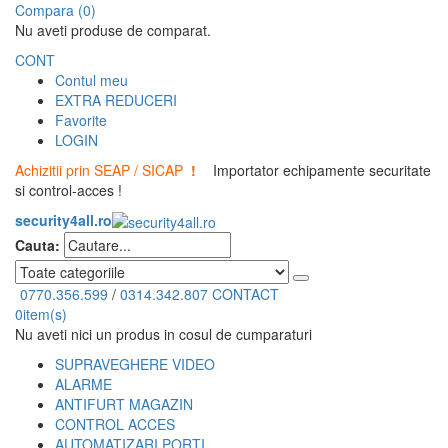
Compara (0)
Nu aveti produse de comparat.
CONT
Contul meu
EXTRA REDUCERI
Favorite
LOGIN
Achizitii prin SEAP / SICAP
!
Importator echipamente securitate
si control-acces !
security4all.ro
Cauta:
0770.356.599
/
0314.342.807
CONTACT
0
item(s)
Nu aveti nici un produs in cosul de cumparaturi
SUPRAVEGHERE VIDEO
ALARME
ANTIFURT MAGAZIN
CONTROL ACCES
AUTOMATIZARI PORTI