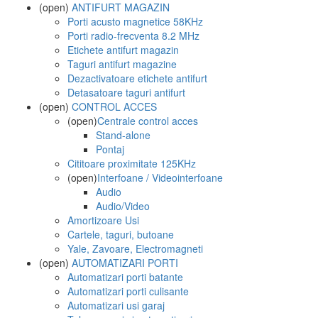
(open)
ANTIFURT MAGAZIN
Porti acusto magnetice 58KHz
Porti radio-frecventa 8.2 MHz
Etichete antifurt magazin
Taguri antifurt magazine
Dezactivatoare etichete antifurt
Detasatoare taguri antifurt
(open)
CONTROL ACCES
(open)
Centrale control acces
Stand-alone
Pontaj
Cititoare proximitate 125KHz
(open)
Interfoane / Videointerfoane
Audio
Audio/Video
Amortizoare Usi
Cartele, taguri, butoane
Yale, Zavoare, Electromagneti
(open)
AUTOMATIZARI PORTI
Automatizari porti batante
Automatizari porti culisante
Automatizari usi garaj