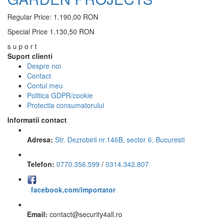
Regular Price:
1.190,00 RON
Special Price
1.130,50 RON
s u p o r t
Suport clienti
Despre noi
Contact
Contul meu
Politica GDPR/cookie
Protectia consumatorului
Informatii contact
Adresa:
Str. Dezrobirii nr.146B, sector 6, Bucuresti
Telefon:
0770.356.599
/
0314.342.807
facebook.com/importator
Email:
contact
@
security4all.ro