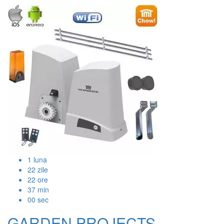
1
luna
22
zile
22
ore
37
min
00
sec
GARDEN PROJECTS